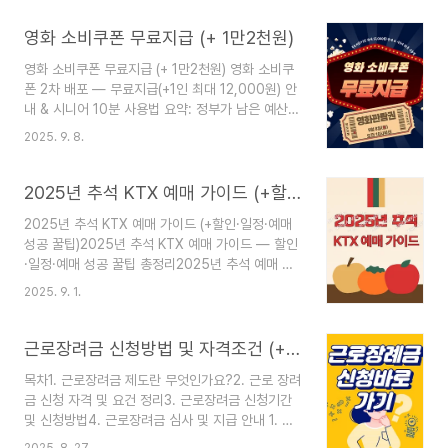
지원대상19세~34세 독립거주 무주택 청년 중 청년
가구 소득이 기준 중위소득 60% 이하이면서, 원가
영화 소비쿠폰 무료지급 (+ 1만2천원)
구 소득이 중위소득 100% 이하인 청년을 지원합니
영화 소비쿠폰 무료지급 (+ 1만2천원) 영화 소비쿠
다.예외사항: 30세 이상, 혼인(이혼), 미혼부·모,
폰 2차 배포 — 무료지급(+1인 최대 12,000원) 안
30세 미만 미혼 청년의 소득이 중위소득 50% 이
내 & 시니어 10분 사용법 요약: 정부가 남은 예산으
상으로 생계를 달리한다고 지자체장이 인정하는 경
로 영화 할인쿠폰을 재배포합니다. 2차 배포는 9월
우 원가구 소득은 고려하지 않습니다.(청년가구) 청
2025. 9. 8.
8일(월) 오전 10시부터 시작되며, 온라인 회원 쿠폰
년 + 배우자 + 직계비속 + 동일 주소지 거주 「민법」
함에 자동 지급되고 결제 시 선착순으로 할인 적용
상 가족(원가구) 청년독립가구 + 1촌 이내 직계혈족
됩니다. 아래에서 핵심 포인트와 시니어용 빠른 사
2025년 추석 KTX 예매 가이드 (+할인·일정·예매 성공 꿀팁)
(부..
용법을 확인하세요. 목차 핵심 요약 (빠르게 보기)
2025년 추석 KTX 예매 가이드 (+할인·일정·예매
지원 대상·금액·배포 방식 상세 1차와 다른 점 (중
성공 꿀팁)2025년 추석 KTX 예매 가이드 — 할인
요) 영화관별 사용처 & 사용 방법 시니어를 위한 10
·일정·예매 성공 꿀팁 총정리2025년 추석 예매 핵
분 요약 사용법 자주 묻는 질문 (FAQ) 지금 바로 ..
심 정보 · 필독목차 1. 추석 KTX 예매 2. 추석에도
2025. 9. 1.
적용되는 상시 할인 3. 2025년 추석 예매 일정 및
유의사항 4. 예매 방법 & 좌석 선택 팁 5. 예매 성
공 전략(꿀팁) 6. 예매 실패 시 대처법(잔여석/대기)
근로장려금 신청방법 및 자격조건 (+홈텍스)
7. 변경·환불 정책 1. 추석 KTX 예매 추석은 대한민
목차1. 근로장려금 제도란 무엇인가요?2. 근로 장려
국에서 최대 규모의 인구 이동이 발생하는 명절입니
금 신청 자격 및 요건 정리3. 근로장려금 신청기간
다. 귀성·귀경 수요 집중으로 예매 경쟁이 매우 치열
및 신청방법4. 근로장려금 심사 및 지급 안내 1. 근
해지며, 일부 구간은 매년 수배의 경쟁률을 보입니
로장려금 제도란 무엇인가요? 근로장려금 제도는
다. 따라서 표 확보뿐 아니라 할인 혜택을 챙기는 것
2025. 8. 27.