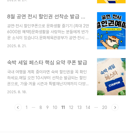
일을 하고 있지만 소득이 적어 생활이 어려운 근로
도 비용 절감에 결정적입니다.2. 추석에도 적용 가
자, 사업자(전문직 제외) 가구를 지원하기 위한 제도
능한 KTX 상시..
입니다. 가구의 구성과 근로소득, 사업소득, 종교인
8월 공연 전시 할인권 선착순 발급 시작 신청방법
소득 등을 종합적으로 고려하여 산정된 금액을 지급
공연·전시 할인쿠폰으로 문화생활 즐기기 (최대 2만
함으로써 근로 의욕을 높이고 생활 안정을 돕는 제
6000원 혜택!)문화생활을 사랑하는 분들에게 반가
도입니다.가구원 구성에 따라 정확한 부부합산 총급
운 소식이 있습니다.문화체육관광부가 공연·전시 관
여액 등을 기준으로 지급액이 달라지며, 신청 자격
람을 지원하기 위해 공연 할인쿠폰(1만 원), **전시
요건을 충족해야만 받을 수 있습니다.✅ 가구유형에
2025. 8. 21.
할인쿠폰(3000원)**을 배포하고 있습니다. 각각 1
따른 근로장려금 지급 가능액구분단독가구홑벌이가
인당 2장씩 받을 수 있어, 최대 2만6000원의 할인
구맞벌이가구총소득기준금액2,200만 원 미만
혜택을 누릴 수 있죠.공연·전시 할인쿠폰 주요 혜택
숙박 세일 페스타 핵심 요약 쿠폰 발급
3,200만 원 미만..
공연 할인쿠폰: 1만 원 × 2장전시 할인쿠폰: 3000
국내 여행을 계획 중이라면 숙박 할인권을 꼭 확인
원 × 2장총 할인 가능 금액: 2만6000원발급 기간:
하세요.매일 오전 10시부터 선착순 발급되는 할인
2025년 8월 8일 ~ 9월 19일 자정까지 (선착순 마
권으로, 가을·겨울 시즌과 특별재난지역까지 다양한
감)사용 기한: 11월 30일까지 관람 예정 공연·전시
혜택을 누릴 수 있습니다.이번 글에서는 발급 기간,
예매 가능👉 단, 준비된 수량이 모두 소진되면 조기
2025. 8. 18.
사용 방법, 할인 혜택까지 모두 정리했습니다. 숙박
종료될 수 있으니 서두르는 게 좋습니다.할인쿠폰
할인권 발급 및 사용방법 총정리 (가을·겨울·특별재
사용 방법발급처 누리집..
난지역편)✅ 1. 숙박 할인권 발급 기본 정보발급 시
1
···
8
9
10
11
12
13
14
···
20
간: 매일 오전 10시부터발급 방식: 참여 온라인 여
행사를 통한 발급사용 가능 숙박: 관광진흥법·공중
위생관리법 등록 국내 숙박업소 (대실 사용 불가)사
용 지역: 비수도권 (서울, 경기, 인천 제외)✅ 2. 가